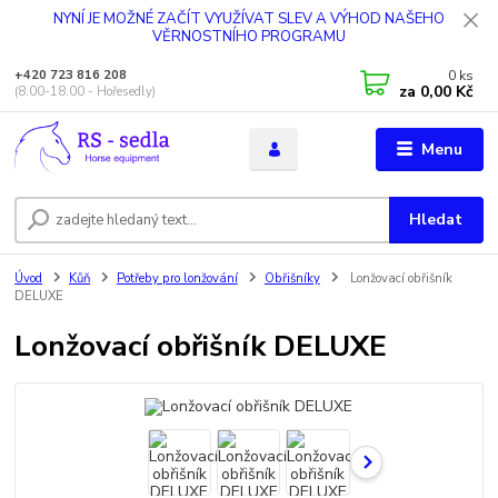
NYNÍ JE MOŽNÉ ZAČÍT VYUŽÍVAT SLEV A VÝHOD NAŠEHO
VĚRNOSTNÍHO PROGRAMU
0
ks
+420 723 816 208
za
0,00 Kč
(8.00-18.00 - Hořesedly)
Menu
Hledat
Úvod
Kůň
Potřeby pro lonžování
Obřišníky
Lonžovací obřišník
DELUXE
Lonžovací obřišník DELUXE