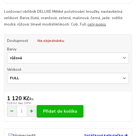
Lonžovací obřišník DELUXE.Měkké polstrování, kroužky, nastavitelná
velikost. Barva žlutá, oranžová, zelená, malinová, černá, jade, světle
modrá, růžová, tmavě modráVelikosti: Cob, Full
celý popis
Dostupnost
Na objednávku
Barvy
Velikost
1 120 Kč
/
ks
926 Kč
bez DPH
Přidat do košíku
Splátková kalkulačka