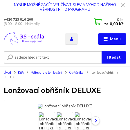
NYNÍ JE MOŽNÉ ZAČÍT VYUŽÍVAT SLEV A VÝHOD NAŠEHO
VĚRNOSTNÍHO PROGRAMU
0
ks
+420 723 816 208
za
0,00 Kč
(8.00-18.00 - Hořesedly)
Menu
Hledat
Úvod
Kůň
Potřeby pro lonžování
Obřišníky
Lonžovací obřišník
DELUXE
Lonžovací obřišník DELUXE