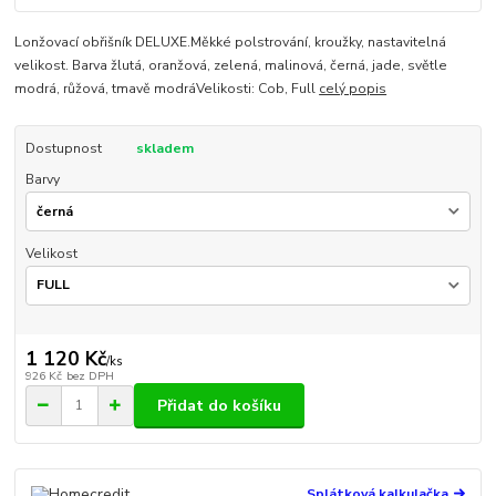
Lonžovací obřišník DELUXE.Měkké polstrování, kroužky, nastavitelná
velikost. Barva žlutá, oranžová, zelená, malinová, černá, jade, světle
modrá, růžová, tmavě modráVelikosti: Cob, Full
celý popis
Dostupnost
skladem
Barvy
Velikost
1 120 Kč
/
ks
926 Kč
bez DPH
Přidat do košíku
Splátková kalkulačka