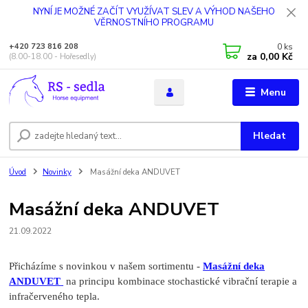
NYNÍ JE MOŽNÉ ZAČÍT VYUŽÍVAT SLEV A VÝHOD NAŠEHO
VĚRNOSTNÍHO PROGRAMU
0
ks
+420 723 816 208
za
0,00 Kč
(8.00-18.00 - Hořesedly)
Menu
Hledat
Úvod
Novinky
Masážní deka ANDUVET
Masážní deka ANDUVET
21.09.2022
Přicházíme s novinkou v našem sortimentu -
Masážní deka
ANDUVET
na principu kombinace stochastické vibrační terapie a
infračerveného tepla.