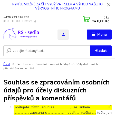
NYNÍ JE MOŽNÉ ZAČÍT VYUŽÍVAT SLEV A VÝHOD NAŠEHO
VĚRNOSTNÍHO PROGRAMU
0
ks
+420 723 816 208
za
0,00 Kč
(8.00-18.00 - Hořesedly)
Menu
Hledat
Úvod
Souhlas se zpracováním osobních údajů pro účely diskuzních
příspěvků a komentářů
Souhlas se zpracováním osobních
údajů pro účely diskuzních
příspěvků a komentářů
Udělujete tímto souhlas ……………..., se sídlem ………………, IČ
………………., zapsaná u ………………… , oddíl …, vložka …..
(dále jen