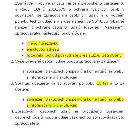
„Správce“
), aby ve smyslu nařízení Evropského parlamentu
a Rady (EU) č. 2016/679 o ochraně fyzických osob v
souvislosti se zpracováním osobních údajů a o volném
pohybu těchto údajů a o zrušení směrnice 95/46/ES (obecné
nařízení o ochraně osobních údajů) (dále jen
„Nařízení“
),
zpracovával/a následující osobní údaje:
jméno / přezdívku
emailovou adresu
fotografii (pokud poskytnete přes službu třetí strany).
Výše uvedené osobní údaje budou zpracovány za účelem:
zobrazení diskuzních příspěvků a komentářů na webu
s informacemi o diskutujícím
Souhlas udělujete na zpracování po dobu
10 let
a to za
účelem:
zobrazení diskuzních příspěvků a komentářů na webu
s informacemi o diskutujícím
Zpracování osobních údajů je prováděno Správcem
osobních údajů, osobní údaje však mohou zpracovávat i tito
zpracovatelé: