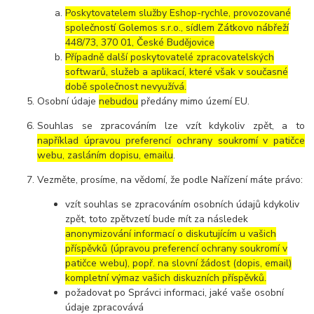
Poskytovatelem služby Eshop-rychle, provozované
společností Golemos s.r.o., sídlem Zátkovo nábřeží
448/73, 370 01, České Budějovice
Případně další poskytovatelé zpracovatelských
softwarů, služeb a aplikací, které však v současné
době společnost nevyužívá.
Osobní údaje
nebudou
předány mimo území EU.
Souhlas se zpracováním lze vzít kdykoliv zpět, a to
například úpravou preferencí ochrany soukromí v patičce
webu, zasláním dopisu, emailu
.
Vezměte, prosíme, na vědomí, že podle Nařízení máte právo:
vzít souhlas se zpracováním osobních údajů kdykoliv
zpět, toto zpětvzetí bude mít za následek
anonymizování informací o diskutujícím u vašich
příspěvků (úpravou preferencí ochrany soukromí v
patičce webu), popř. na slovní žádost (dopis, email)
kompletní výmaz vašich diskuzních příspěvků.
požadovat po Správci informaci, jaké vaše osobní
údaje zpracovává