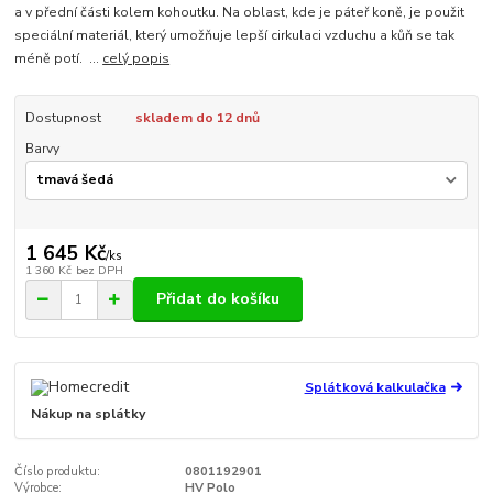
a v přední části kolem kohoutku. Na oblast, kde je páteř koně, je použit
speciální materiál, který umožňuje lepší cirkulaci vzduchu a kůň se tak
méně potí. ...
celý popis
Dostupnost
skladem do 12 dnů
Barvy
1 645 Kč
/
ks
1 360 Kč
bez DPH
Přidat do košíku
Splátková kalkulačka
Nákup na splátky
Číslo produktu:
0801192901
Výrobce:
HV Polo