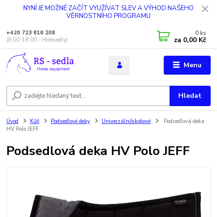
NYNÍ JE MOŽNÉ ZAČÍT VYUŽÍVAT SLEV A VÝHOD NAŠEHO
VĚRNOSTNÍHO PROGRAMU
0
ks
+420 723 816 208
za
0,00 Kč
(8.00-18.00 - Hořesedly)
Menu
Hledat
Úvod
Kůň
Podsedlové deky
Univerzální/skokové
Podsedlová deka
HV Polo JEFF
Podsedlová deka HV Polo JEFF