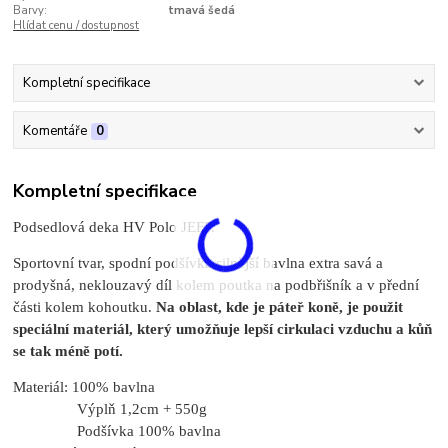
Barvy:
tmavá šedá
Hlídat cenu / dostupnost
Kompletní specifikace
Komentáře
0
Kompletní specifikace
Podsedlová deka HV Polo JEFF.
Sportovní tvar, spodní podšívka silnější bavlna extra savá a
prodyšná, neklouzavý díl kolem poutka na podbřišník a v přední
části kolem kohoutku.
Na oblast, kde je páteř koně, je použit
speciální materiál, který umožňuje lepší cirkulaci vzduchu a kůň
se tak méně potí.
Materiál: 100% bavlna
Výplň 1,2cm + 550g
Podšívka 100% bavlna