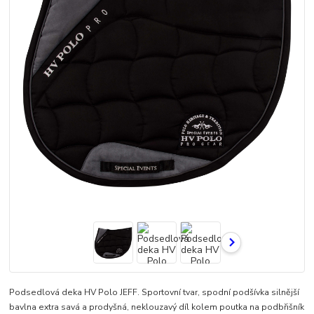
Podsedlová deka HV Polo JEFF. Sportovní tvar, spodní podšívka silnější
bavlna extra savá a prodyšná, neklouzavý díl kolem poutka na podbřišník