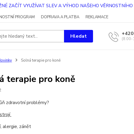
OŽNÉ ZAČÍT VYUŽÍVAT SLEV A VÝHOD NAŠEHO VĚRNOSTNÍH
NOSTNÍ PROGRAM
DOPRAVA A PLATBA
REKLAMACE
+420
Hledat
(8.00-
ovinky
Solná terapie pro koně
á terapie pro koně
2
ůň zdravotní problémy?
strojí
, alergie, zánět