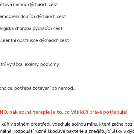
ětlivá nemoc dýchacích cest
emocnění dolních dýchacích cest
rgická choroba dýchacích cest
urentní obstrukce dýchacích cest
etní vyrážka, exémy, podlomy
ndice, potřeba zotavení po nemoci..
O, pak solná terapie je to, co Váš kůň právě potřebuje!
e kůň v solném prostředí, vdechuje solnou mlhu, která začne poz
riálně, rozpouští různé škodlivé bakterie a znečišťující látky v dýc