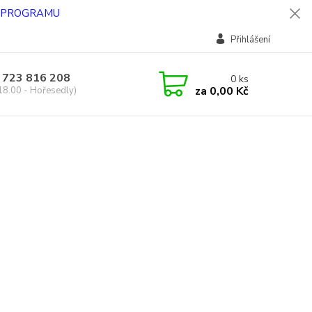
O PROGRAMU
Přihlášení
 723 816 208
0
ks
za
0,00 Kč
18.00 - Hořesedly)