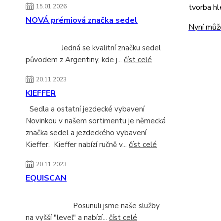
tvorba hl
15.01.2026
NOVÁ prémiová značka sedel
Nyní může
Jedná se kvalitní značku sedel
původem z Argentiny, kde j...
číst celé
20.11.2023
KIEFFER
Sedla a ostatní jezdecké vybavení
Novinkou v našem sortimentu je německá
značka sedel a jezdeckého vybavení
Kieffer. Kieffer nabízí ručně v...
číst celé
20.11.2023
EQUISCAN
Posunuli jsme naše služby
na vyšší "level" a nabízí...
číst celé