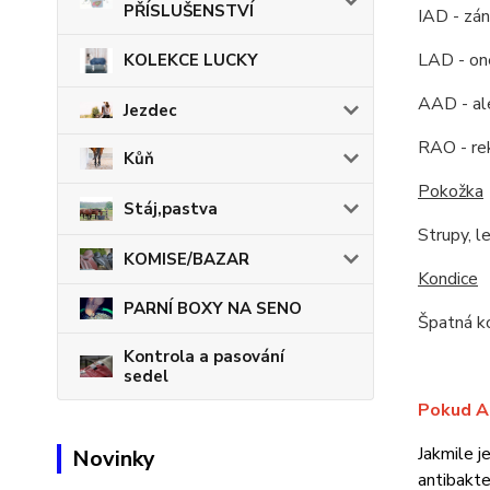
PŘÍSLUŠENSTVÍ
IAD - zán
LAD - on
KOLEKCE LUCKY
AAD - ale
Jezdec
RAO - rek
Kůň
Pokožka
Stáj,pastva
Strupy, l
KOMISE/BAZAR
Kondice
PARNÍ BOXY NA SENO
Špatná ko
Kontrola a pasování
sedel
Pokud AN
Jakmile j
Novinky
antibakte