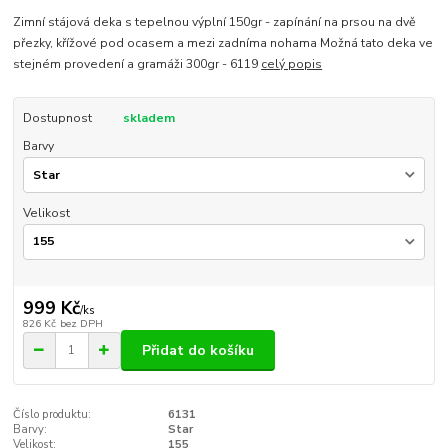
Zimní stájová deka s tepelnou výplní 150gr - zapínání na prsou na dvě
přezky, křížové pod ocasem a mezi zadníma nohama Možná tato deka ve
stejném provedení a gramáži 300gr - 6119
celý popis
Dostupnost
skladem
Barvy
Velikost
999 Kč
/
ks
826 Kč
bez DPH
Přidat do košíku
Číslo produktu:
6131
Barvy:
Star
Velikost:
155