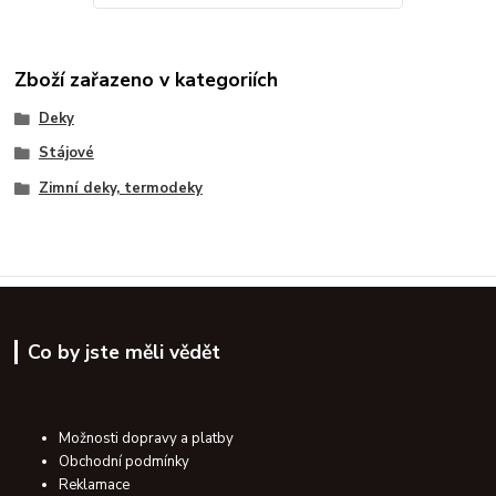
Zboží zařazeno v kategoriích
Deky
Stájové
Zimní deky, termodeky
Co by jste měli vědět
Možnosti dopravy a platby
Obchodní podmínky
Reklamace