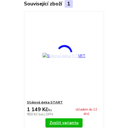
Související zboží
1
Stájová deka START
1 149 Kč
skladem do 12
/
ks
dnů
950 Kč
bez DPH
Zvolit variantu