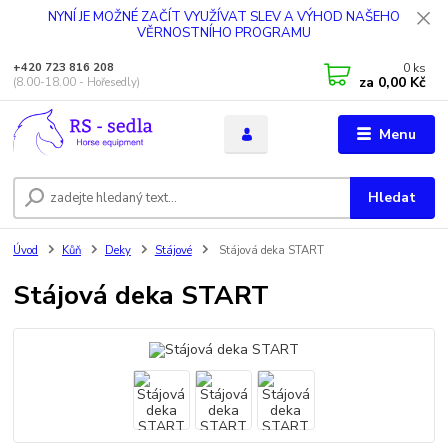
NYNÍ JE MOŽNÉ ZAČÍT VYUŽÍVAT SLEV A VÝHOD NAŠEHO
VĚRNOSTNÍHO PROGRAMU
0
ks
+420 723 816 208
za
0,00 Kč
(8.00-18.00 - Hořesedly)
Menu
Hledat
Úvod
Kůň
Deky
Stájové
Stájová deka START
Stájová deka START