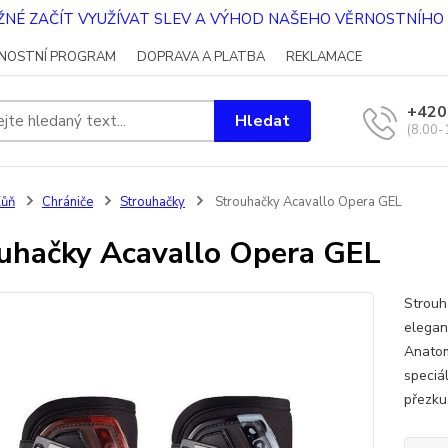
OŽNÉ ZAČÍT VYUŽÍVAT SLEV A VÝHOD NAŠEHO VĚRNOSTNÍH
NOSTNÍ PROGRAM
DOPRAVA A PLATBA
REKLAMACE
+420
Hledat
(8.00-
Kůň
Chrániče
Strouhačky
Strouhačky Acavallo Opera GEL
uhačky Acavallo Opera GEL
Strouh
elegan
Anatom
speciá
přezku,