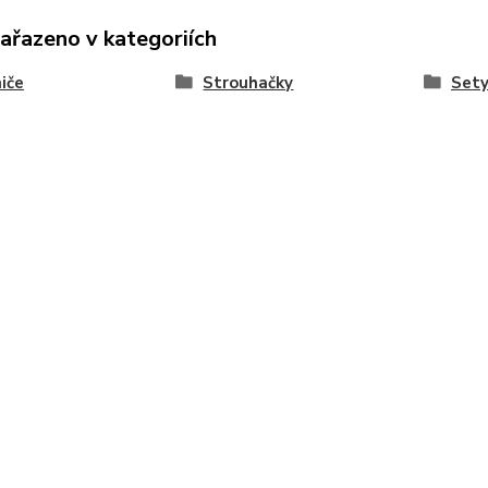
zařazeno v kategoriích
iče
Strouhačky
Sety