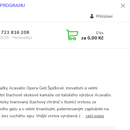
O PROGRAMU
Přihlášení
 723 816 208
0
ks
za
0,00 Kč
18.00 - Hořesedly)
ačky Acavallo Opera Gell.Špičkové, inovativní a velmi
tní šlachové skokové kamaše od italského výrobce Acavallo.
icky tvarovaný šlachový chránič s tlumící vrstvou ze
lního gelu a s velmi trvanlivým, patentovaným zapínáním na
 bez suchého zipu. Vnější vrstva vyrobená z ...
celý popis