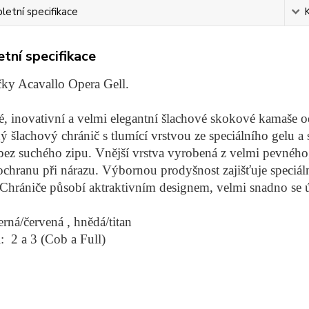
etní specifikace
tní specifikace
ky Acavallo Opera Gell.
, inovativní a velmi elegantní šlachové skokové kamaše 
ý šlachový chránič s tlumící vrstvou ze speciálního gelu 
bez suchého zipu. Vnější vrstva vyrobená z velmi pevného, 
chranu při nárazu. Výbornou prodyšnost zajišťuje speciáln
Chrániče působí aktraktivním designem, velmi snadno se ú
erná/červená , hnědá/titan
i: 2 a 3 (Cob a Full)