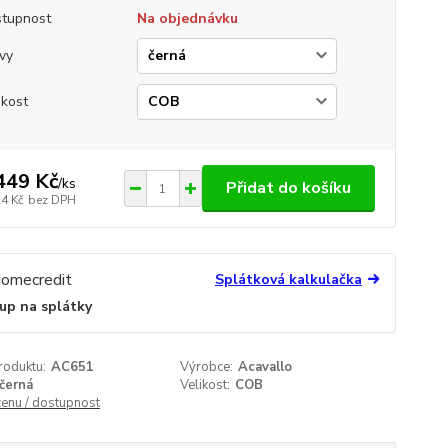
tupnost
Na objednávku
vy
ikost
449 Kč
/
ks
Přidat do košíku
24 Kč
bez DPH
Splátková kalkulačka
up na splátky
roduktu:
AC651
Výrobce:
Acavallo
černá
Velikost:
COB
cenu / dostupnost