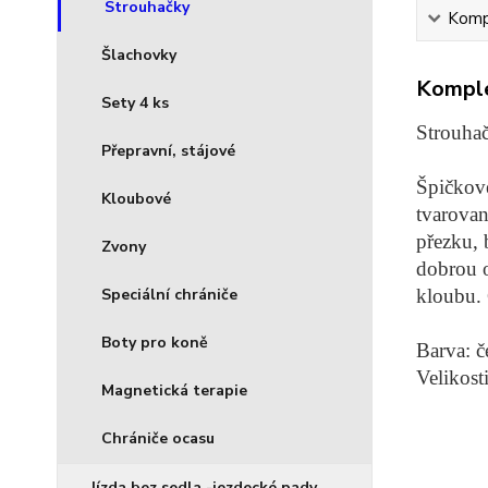
Strouhačky
Kompl
Šlachovky
Komple
Sety 4 ks
Strouhač
Přepravní, stájové
Špičkové
Kloubové
tvarovan
přezku, 
Zvony
dobrou o
Speciální chrániče
kloubu. 
Boty pro koně
Barva: č
Velikost
Magnetická terapie
Chrániče ocasu
Jízda bez sedla -jezdecké pady