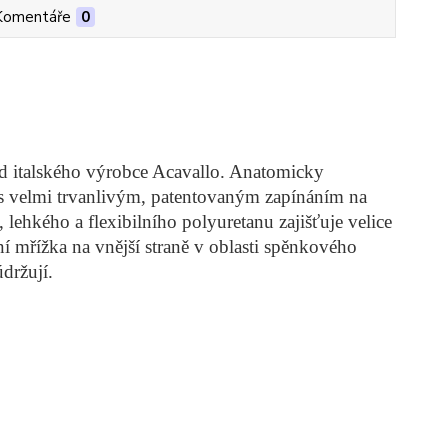
Komentáře
0
od italského výrobce Acavallo. Anatomicky
a s velmi trvanlivým, patentovaným zapínáním na
lehkého a flexibilního polyuretanu zajišťuje velice
í mřížka na vnější straně v oblasti spěnkového
držují.