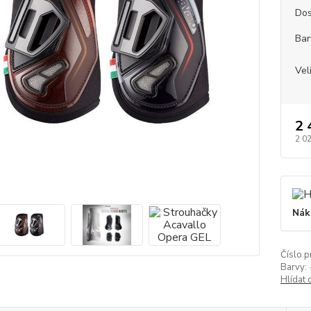
Dos
Bar
Vel
2 
2 0
Nák
Číslo p
Barvy:
Hlídat 