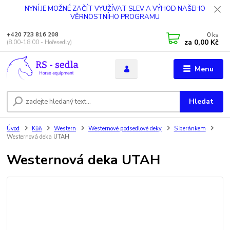
NYNÍ JE MOŽNÉ ZAČÍT VYUŽÍVAT SLEV A VÝHOD NAŠEHO
VĚRNOSTNÍHO PROGRAMU
0
ks
+420 723 816 208
za
0,00 Kč
(8.00-18.00 - Hořesedly)
Menu
Hledat
Úvod
Kůň
Western
Westernové podsedlové deky
S beránkem
Westernová deka UTAH
Westernová deka UTAH