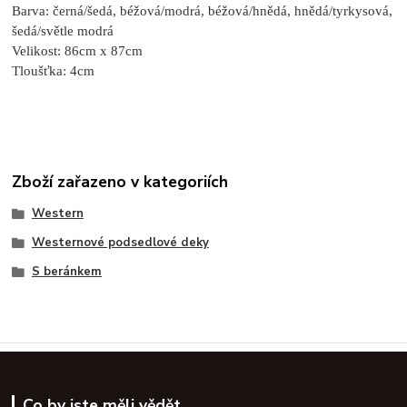
Barva: černá/šedá, béžová/modrá, béžová/hnědá, hnědá/tyrkysová,
šedá/světle modrá
Velikost: 86cm x 87cm
Tloušťka: 4cm
Zboží zařazeno v kategoriích
Western
Westernové podsedlové deky
S beránkem
Co by jste měli vědět