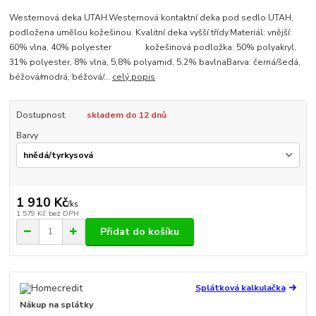
Westernová deka UTAH.Westernová kontaktní deka pod sedlo UTAH,
podložena umělou kožešinou. Kvalitní deka vyšší třídy.Materiál: vnější:
60% vlna, 40% polyester kožešinová podložka: 50% polyakryl,
31% polyester, 8% vlna, 5,8% polyamid, 5,2% bavlnaBarva: černá/šedá,
béžová/modrá, béžová/...
celý popis
Dostupnost
skladem do 12 dnů
Barvy
1 910 Kč
/
ks
1 579 Kč
bez DPH
Přidat do košíku
Splátková kalkulačka
Nákup na splátky