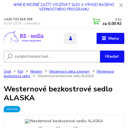
NYNÍ JE MOŽNÉ ZAČÍT VYUŽÍVAT SLEV A VÝHOD NAŠEHO
VĚRNOSTNÍHO PROGRAMU
0
ks
+420 723 816 208
za
0,00 Kč
(8.00-18.00 - Hořesedly)
Menu
Hledat
Úvod
Kůň
Western
Westernová sedla a komory
Westernová
bezkostrová sedla
Westernové bezkostrové sedlo ALASKA
Westernové bezkostrové sedlo
ALASKA
Novinka