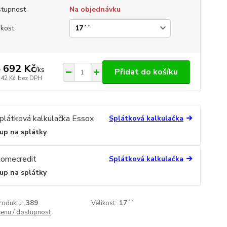
tupnost
Na objednávku
ikost
 692 Kč
/
ks
Přidat do košíku
142 Kč
bez DPH
Splátková kalkulačka
up na splátky
Splátková kalkulačka
up na splátky
roduktu:
389
Velikost:
17´´
cenu / dostupnost