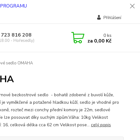
O PROGRAMU
Přihlášení
 723 816 208
0
ks
za
0,00 Kč
18.00 - Hořesedly)
ové sedlo OMAHA
AHA
nové bezkostrové sedlo - bohatě zdobené z buvolí kůže,
í je vyměkčené a potažené hladkou kůží, sedlo je vhodné pro
 koně, rozteč mezi conchy přední komory je 22m, sedlové
ře lze posouvat díky suchým zipům.Váha: 10kg Velikost
í: 16, celková délka cca 62 cm Velikost pose...
celý popis