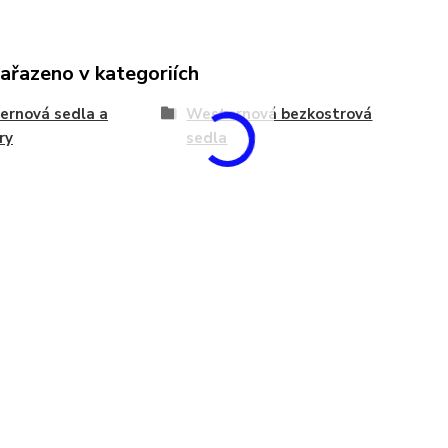
zařazeno v kategoriích
ernová sedla a
Westernová bezkostrová
ry
sedla