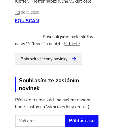
Kieffer. Kieffer nabízí ručně v...
číst celé
20.11.2023
EQUISCAN
Posunuli jsme naše služby
na vyšší "level" a nabízí...
číst celé
Zobrazit všechny novinky
Souhlasím ze zasláním
novinek
Přehled o novinkách na našem eshopu
bude zaslán na Vámi uvedený email :)
Přihlásit se