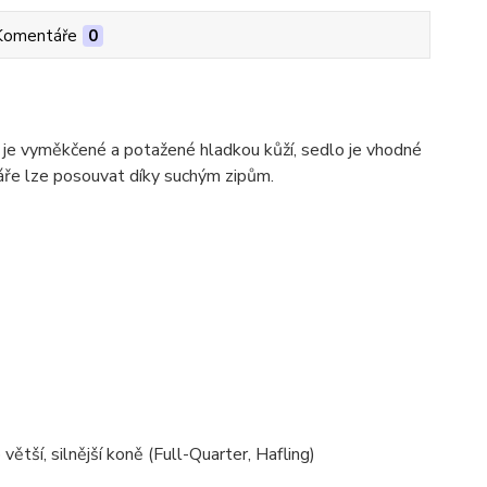
Komentáře
0
je vyměkčené a potažené hladkou kůží, sedlo je vhodné
áře lze posouvat díky suchým zipům.
 větší, silnější koně (Full-Quarter, Hafling)