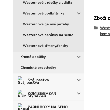
Westernové uzdečky a udidla
Westernové podbřišníky
Zboží 
Westernové gelové potahy
West
komo
Westernové beránky na sedlo
Westernové třmeny/fendry
Krmné doplňky
Chemické prostředky
Stáj,pastva
KOMISE/BAZAR
PARNÍ BOXY NA SENO