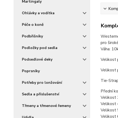
Martingaly
Kompl
Ohlávky a vodítka
Péče o koně
Komple
Westerno
Podbřišníky
pro širok
Podložky pod sedla
Váha: 10
Velikost 
Podsedlové deky
Velikost 
Poprsníky
Tie-Strap
Potřeby pro lonžování
Přední ko
Sedla a příslušenství
Velikost
Velikost
Třmeny a třmenové řemeny
Velikost 
Velikost 6
Udidla