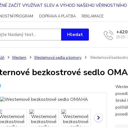
OŽNÉ ZAČÍT VYUŽÍVAT SLEV A VÝHOD NAŠEHO VĚRNOSTNÍH
NOSTNÍ PROGRAM
DOPRAVA A PLATBA
REKLAMACE
+420
Hledat
(8.00-
Kůň
Western
Westernová sedla a komory
Westernové bezkostr
ernové bezkostrové sedlo OM
Wester
posedl
široké
polštá
posedl