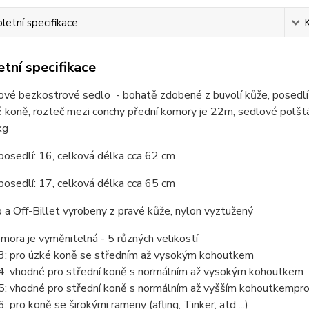
etní specifikace
tní specifikace
vé bezkostrové sedlo - bohatě zdobené z buvolí kůže, posedlí 
é koně, rozteč mezi conchy přední komory je 22m, sedlové polšt
kg
posedlí: 16, celková délka cca 62 cm
posedlí: 17, celková délka cca 65 cm
 a Off-Billet vyrobeny z pravé kůže, nylon vyztužený
mora je vyměnitelná - 5
různých velikostí
 3: pro úzké koně se středním až vysokým kohoutkem
 4: vhodné pro střední koně s normálním až vysokým kohoutkem
5:
vhodné pro střední koně s normálním až vyšším kohoutkem
pro
: pro koně se širokými rameny (afling, Tinker, atd ...)