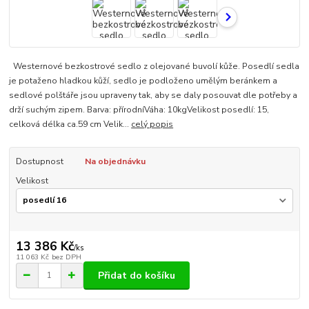
Westernové bezkostrové sedlo z olejované buvolí kůže. Posedlí sedla
je potaženo hladkou kůží, sedlo je podloženo umělým beránkem a
sedlové polštáře jsou upraveny tak, aby se daly posouvat dle potřeby a
drží suchým zipem. Barva: přírodníVáha: 10kgVelikost posedlí: 15,
celková délka ca.59 cm Velik...
celý popis
Dostupnost
Na objednávku
Velikost
13 386 Kč
/
ks
11 063 Kč
bez DPH
Přidat do košíku