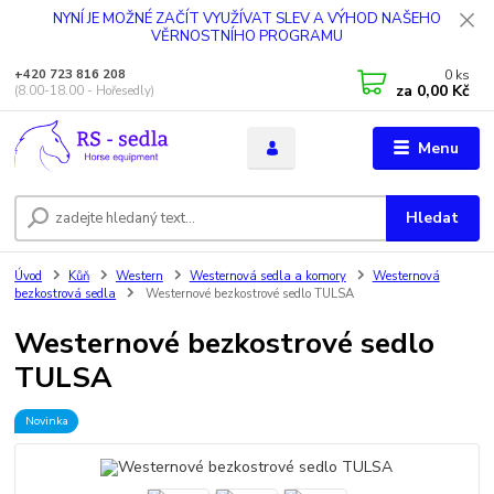
NYNÍ JE MOŽNÉ ZAČÍT VYUŽÍVAT SLEV A VÝHOD NAŠEHO
VĚRNOSTNÍHO PROGRAMU
0
ks
+420 723 816 208
za
0,00 Kč
(8.00-18.00 - Hořesedly)
Menu
Hledat
Úvod
Kůň
Western
Westernová sedla a komory
Westernová
bezkostrová sedla
Westernové bezkostrové sedlo TULSA
Westernové bezkostrové sedlo
TULSA
Novinka