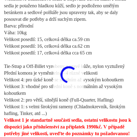
sedla je potaženo hladkou kůží, sedlo je podloženo umělým
beránkem a sedlové polštáře jsou upraveny tak, aby se daly
posouvat dle potřeby a drží suchým zipem.
Barva: přírodní
Váha: 10kg
Velikost posedlí: 15, celková délka ca.59 cm
Velikost posedlí: 16, celková délka ca.62 cm
Velikost posedlí: 17, celková délka cca 65 cm
Tie-Strap a Off-Billet vyrobeny z pravé kůže, nylon vyztužený
Přední komora je vyměnitelná -
4 různé velikosti
Velikost 4: pro úzké koně se středním až vysokým kohoutkem
Velikost 3: vhodné pro střední koně s normálním až vysokým
kohoutkem
Velikost 2: pro větší, silnější koně (Full-Quarter, Hafling)
Velikost 1: s velmi širokými rameny (Chladnokrevník, širokým
hafling, Tinker, atd ...)
Velikost 1 je standartně součástí sedla, ostatní velikostu jsou k
dispozici jako příslušenství za příplatek 1990kč. V případě
potřeby jiné velikosti, uveďte do poznámky tu požadovanou!