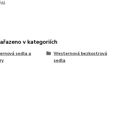
ědá
zařazeno v kategoriích
ernová sedla a
Westernová bezkostrová
ry
sedla