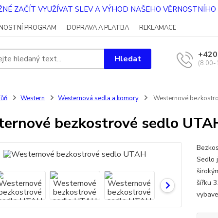
OŽNÉ ZAČÍT VYUŽÍVAT SLEV A VÝHOD NAŠEHO VĚRNOSTNÍH
NOSTNÍ PROGRAM
DOPRAVA A PLATBA
REKLAMACE
+420
Hledat
(8.00-
Kůň
Western
Westernová sedla a komory
Westernové bezkostr
ernové bezkostrové sedlo UTA
Bezkos
Sedlo 
široký
šířku 
vybave