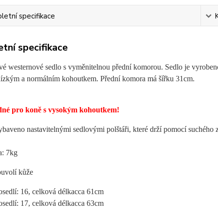
etní specifikace
tní specifikace
é westernové sedlo s vyměnitelnou přední komorou. Sedlo je vyrobeno 
nízkým a normálním kohoutkem. Přední komora má šířku 31cm.
dné pro koně s vysokým kohoutkem!
ybaveno nastavitelnými sedlovými polštáři, které drží pomocí suchého 
a: 7kg
buvolí kůže
sedlí:
16, c
elková délka
cca
61cm
sedlí:
17,
celková délka
cca 63cm