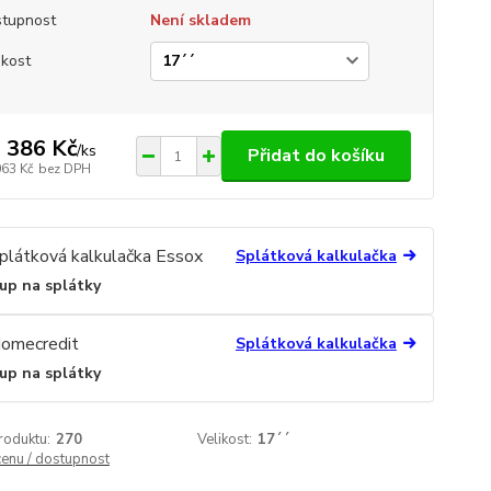
tupnost
Není skladem
ikost
 386 Kč
/
ks
Přidat do košíku
063 Kč
bez DPH
Splátková kalkulačka
up na splátky
Splátková kalkulačka
up na splátky
roduktu:
270
Velikost:
17´´
cenu / dostupnost