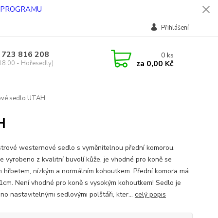
O PROGRAMU
Přihlášení
 723 816 208
0
ks
za
0,00 Kč
18.00 - Hořesedly)
ové sedlo UTAH
H
trové westernové sedlo s vyměnitelnou přední komorou.
je vyrobeno z kvalitní buvolí kůže, je vhodné pro koně se
m hřbetem, nízkým a normálním kohoutkem. Přední komora má
31cm. Není vhodné pro koně s vysokým kohoutkem! Sedlo je
no nastavitelnými sedlovými polštáři, kter...
celý popis