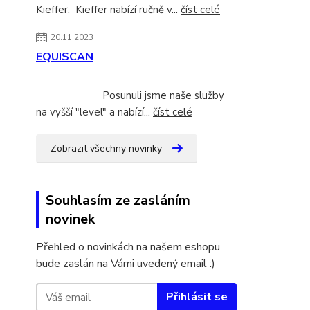
Kieffer. Kieffer nabízí ručně v...
číst celé
20.11.2023
EQUISCAN
Posunuli jsme naše služby
na vyšší "level" a nabízí...
číst celé
Zobrazit všechny novinky
Souhlasím ze zasláním
novinek
Přehled o novinkách na našem eshopu
bude zaslán na Vámi uvedený email :)
Přihlásit se