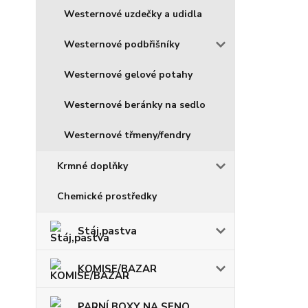
Westernové uzdečky a udidla
Westernové podbřišníky
Westernové gelové potahy
Westernové beránky na sedlo
Westernové třmeny/fendry
Krmné doplňky
Chemické prostředky
Stáj,pastva
KOMISE/BAZAR
PARNÍ BOXY NA SENO