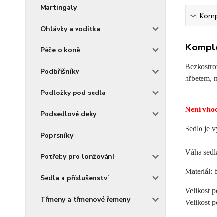
Martingaly
Kompl
Ohlávky a vodítka
Komple
Péče o koně
Bezkostrov
Podbřišníky
hřbetem, 
Podložky pod sedla
Není vho
Podsedlové deky
Sedlo je v
Poprsníky
Váha sedl
Potřeby pro lonžování
Materiál: 
Sedla a příslušenství
Velikost
po
Třmeny a třmenové řemeny
Velikost
po