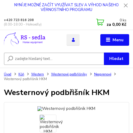
NYNÍ JE MOŽNÉ ZAČÍT VYUŽÍVAT SLEV A VÝHOD NAŠEHO
VĚRNOSTNÍHO PROGRAMU
0
ks
+420 723 816 208
za
0,00 Kč
(8.00-18.00 - Hořesedly)
Menu
Hledat
Úvod
Kůň
Western
Westernové podbřišníky
Neoprenové
Westernový podbřišník HKM
Westernový podbřišník HKM