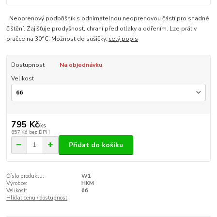
Neoprenový podbřišník s odnímatelnou neoprenovou částí pro snadné
čištění. Zajišťuje prodyšnost, chraní před otlaky a odřením. Lze prát v
pračce na 30°C. Možnost do sušičky.
celý popis
Dostupnost
Na objednávku
Velikost
795 Kč
/
ks
657 Kč
bez DPH
Přidat do košíku
Číslo produktu:
W1
Výrobce:
HKM
Velikost:
66
Hlídat cenu / dostupnost