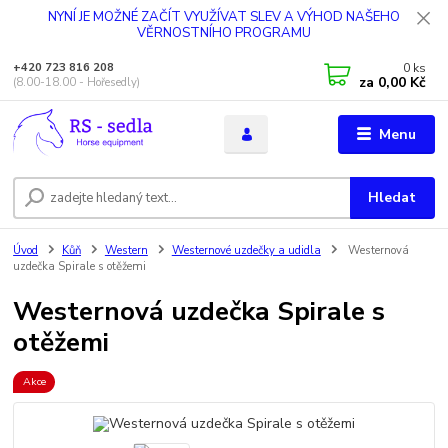
NYNÍ JE MOŽNÉ ZAČÍT VYUŽÍVAT SLEV A VÝHOD NAŠEHO
VĚRNOSTNÍHO PROGRAMU
0
ks
+420 723 816 208
za
0,00 Kč
(8.00-18.00 - Hořesedly)
Menu
Hledat
Úvod
Kůň
Western
Westernové uzdečky a udidla
Westernová
uzdečka Spirale s otěžemi
Westernová uzdečka Spirale s
otěžemi
Akce