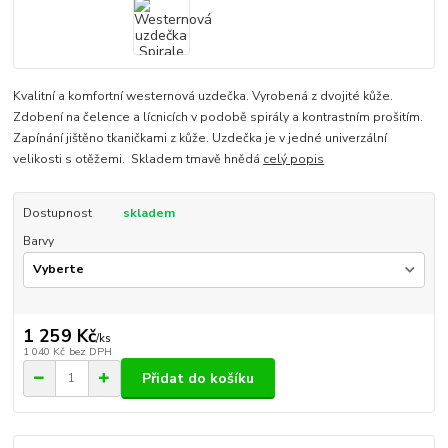
Kvalitní a komfortní westernová uzdečka. Vyrobená z dvojité kůže.
Zdobení na čelence a lícnicích v podobě spirály a kontrastním prošitím.
Zapínání jištěno tkaničkami z kůže. Uzdečka je v jedné univerzální
velikosti s otěžemi. Skladem tmavě hnědá
celý popis
Dostupnost
skladem
Barvy
1 259 Kč
/
ks
1 040 Kč
bez DPH
Přidat do košíku