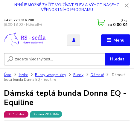
NYNÍ JE MOŽNÉ ZAČÍT VYUŽÍVAT SLEV A VÝHOD NAŠEHO
VĚRNOSTNÍHO PROGRAMU
0
ks
+420 723 816 208
za
0,00 Kč
(8.00-18.00 - Hořesedly)
Menu
Hledat
Úvod
Jezdec
Bundy, vesty,mikiny
Bundy
Dámské
Dámská
teplá bunda Donna EQ - Equiline
Dámská teplá bunda Donna EQ -
Equiline
TOP produkt
Doprava ZDARMA