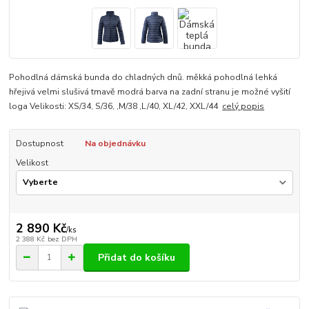
Pohodlná dámská bunda do chladných dnů. měkká pohodlná lehká
hřejivá velmi slušivá tmavě modrá barva na zadní stranu je možné vyšití
loga Velikosti: XS/34, S/36, ,M/38 ,L/40, XL/42, XXL/44
celý popis
Dostupnost
Na objednávku
Velikost
2 890 Kč
/
ks
2 388 Kč
bez DPH
Přidat do košíku