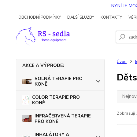
NYNÍ JE M
OBCHODNÍ PODMÍNKY
DALŠÍ SLUŽBY
KONTAKTY
VĚR
Úvod
J
AKCE A VÝPRODEJ
Děts
SOLNÁ TERAPIE PRO
KONĚ
Nejnově
COLOR TERAPIE PRO
KONĚ
Zobrazuji 
INFRAČERVENÁ TERAPIE
PRO KONĚ
INHALÁTORY A