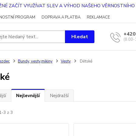
OŽNÉ ZAČÍT VYUŽÍVAT SLEV A VÝHOD NAŠEHO VĚRNOSTNÍH
NOSTNÍ PROGRAM
DOPRAVA A PLATBA
REKLAMACE
+420
Hledat
(8.00-
ezdec
Bundy, vesty,mikiny
Vesty
Dětské
ké
jší
Nejlevnější
Nejdražší
1-3 z 3