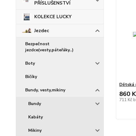
PŘÍSLUŠENSTVÍ
KOLEKCE LUCKY
Jezdec
Bezpečnost
jezdce(vesty,páteřáky..)
Boty
Bičíky
Dětská 
Bundy, vesty,mikiny
860 K
711 Kč
b
Bundy
Kabáty
Mikiny