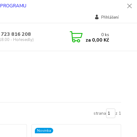
O PROGRAMU
Přihlášení
 723 816 208
0
ks
za
0,00 Kč
18.00 - Hořesedly)
strana
z 1
Novinka