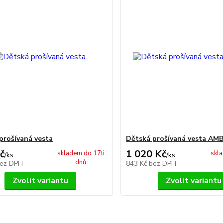
prošívaná vesta
Dětská prošívaná vesta AM
č
1 020 Kč
skladem do 17ti
skl
/
ks
/
ks
dnů
ez DPH
843 Kč
bez DPH
Zvolit variantu
Zvolit variantu