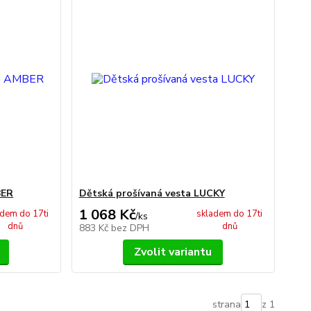
BER
Dětská prošívaná vesta LUCKY
1 068 Kč
adem do 17ti
skladem do 17ti
/
ks
dnů
dnů
883 Kč
bez DPH
Zvolit variantu
strana
z 1