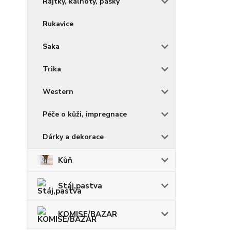
Rajtky, kalhoty, pásky
Rukavice
Saka
Trika
Western
Péče o kůži, impregnace
Dárky a dekorace
Kůň
Stáj,pastva
KOMISE/BAZAR