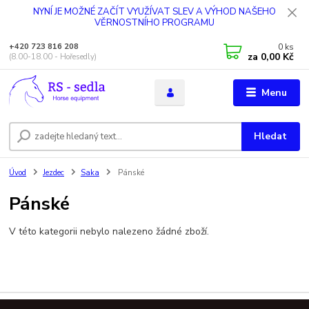
NYNÍ JE MOŽNÉ ZAČÍT VYUŽÍVAT SLEV A VÝHOD NAŠEHO
VĚRNOSTNÍHO PROGRAMU
0
ks
+420 723 816 208
za
0,00 Kč
(8.00-18.00 - Hořesedly)
Menu
Hledat
Úvod
Jezdec
Saka
Pánské
Pánské
V této kategorii nebylo nalezeno žádné zboží.