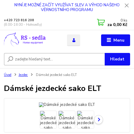
NYNÍ JE MOŽNÉ ZAČÍT VYUŽÍVAT SLEV A VÝHOD NAŠEHO
VĚRNOSTNÍHO PROGRAMU
0
ks
+420 723 816 208
za
0,00 Kč
(8.00-18.00 - Hořesedly)
Menu
Hledat
Úvod
Jezdec
Dámské jezdecké sako ELT
Dámské jezdecké sako ELT