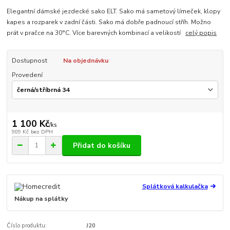
Elegantní dámské jezdecké sako ELT. Sako má sametový límeček, klopy
kapes a rozparek v zadní části. Sako má dobře padnoucí stříh. Možno
prát v pračce na 30°C. Více barevných kombinací a velikostí
celý popis
Dostupnost
Na objednávku
Provedení
1 100 Kč
/
ks
909 Kč
bez DPH
Přidat do košíku
Splátková kalkulačka
Nákup na splátky
Číslo produktu:
J20