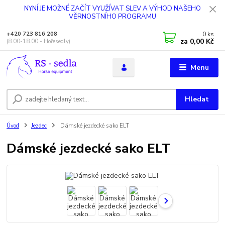
NYNÍ JE MOŽNÉ ZAČÍT VYUŽÍVAT SLEV A VÝHOD NAŠEHO
VĚRNOSTNÍHO PROGRAMU
0
ks
+420 723 816 208
za
0,00 Kč
(8.00-18.00 - Hořesedly)
Menu
Hledat
Úvod
Jezdec
Dámské jezdecké sako ELT
Dámské jezdecké sako ELT