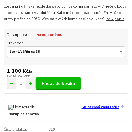
Elegantní dámské jezdecké sako ELT. Sako má sametový límeček, klopy
kapes a rozparek v zadní části. Sako má dobře padnoucí stříh. Možno
prát v pračce na 30°C. Více barevných kombinací a velikostí
celý popis
Dostupnost
Na objednávku
Provedení
1 100 Kč
/
ks
909 Kč
bez DPH
Přidat do košíku
Splátková kalkulačka
Nákup na splátky
Číslo produktu:
J20