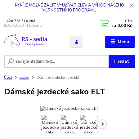
NYNÍ JE MOŽNÉ ZAČÍT VYUŽÍVAT SLEV A VÝHOD NAŠEHO
VĚRNOSTNÍHO PROGRAMU
0
ks
+420 723 816 208
za
0,00 Kč
(8.00-18.00 - Hořesedly)
Menu
Hledat
Úvod
Jezdec
Dámské jezdecké sako ELT
Dámské jezdecké sako ELT