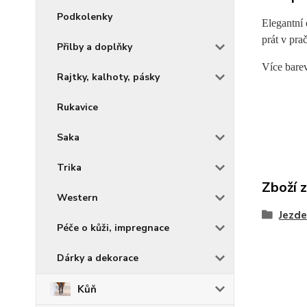
Podkolenky
Elegantní
prát v pra
Přilby a doplňky
Více bare
Rajtky, kalhoty, pásky
Rukavice
Saka
Trika
Zboží 
Western
Jezde
Péče o kůži, impregnace
Dárky a dekorace
Kůň