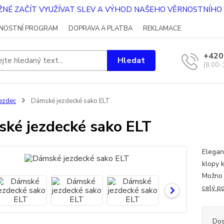
OŽNÉ ZAČÍT VYUŽÍVAT SLEV A VÝHOD NAŠEHO VĚRNOSTNÍH
NOSTNÍ PROGRAM
DOPRAVA A PLATBA
REKLAMACE
+420
Hledat
(8.00-
ezdec
Dámské jezdecké sako ELT
ké jezdecké sako ELT
Elegan
klopy 
Možno 
celý p
Dos