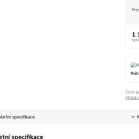
Pro
1 
909
Nák
Číslo p
Hlídat 
etní specifikace
tní specifikace