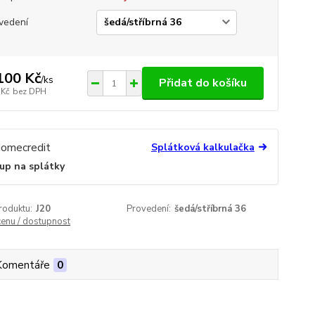
vedení
100 Kč
/
ks
Přidat do košíku
 Kč
bez DPH
Splátková kalkulačka
up na splátky
roduktu:
J20
Provedení:
šedá/stříbrná 36
cenu / dostupnost
Komentáře
0