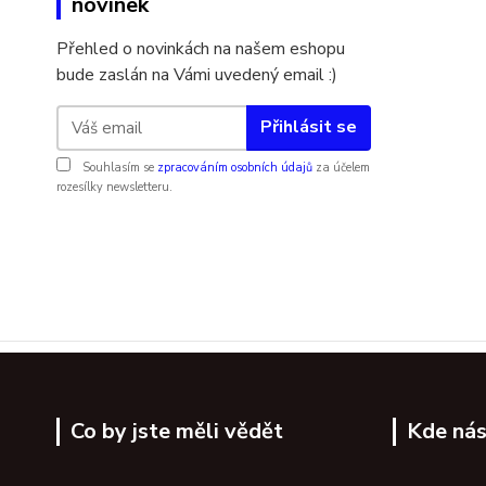
novinek
Přehled o novinkách na našem eshopu
bude zaslán na Vámi uvedený email :)
Přihlásit se
Souhlasím se
zpracováním osobních údajů
za účelem
rozesílky newsletteru.
Co by jste měli vědět
Kde nás