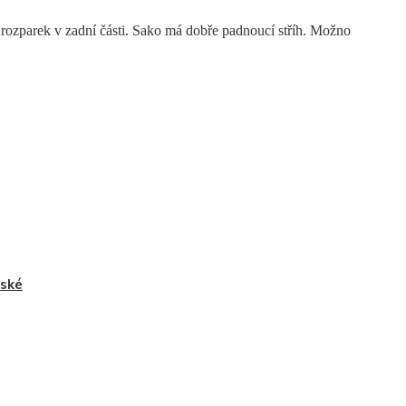
ozparek v zadní části. Sako má dobře padnoucí stříh. Možno
ské