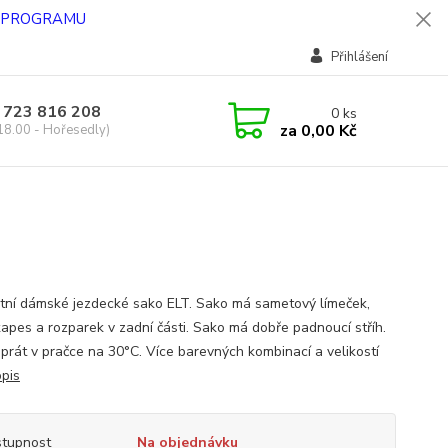
O PROGRAMU
Přihlášení
 723 816 208
0
ks
za
0,00 Kč
18.00 - Hořesedly)
tní dámské jezdecké sako ELT. Sako má sametový límeček,
kapes a rozparek v zadní části. Sako má dobře padnoucí stříh.
prát v pračce na 30°C. Více barevných kombinací a velikostí
opis
tupnost
Na objednávku