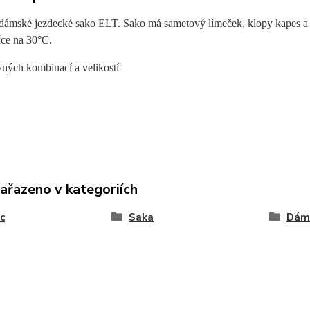
 dámské jezdecké sako ELT. Sako má sametový límeček, klopy kapes a r
čce na 30°C.
vných kombinací a velikostí
zařazeno v kategoriích
c
Saka
Dám