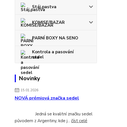
Stáj,pastva
KOMISE/BAZAR
PARNÍ BOXY NA SENO
Kontrola a pasování
sedel
Novinky
15.01.2026
NOVÁ prémiová značka sedel
Jedná se kvalitní značku sedel
původem z Argentiny, kde j...
číst celé