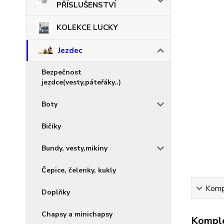
PŘÍSLUŠENSTVÍ
KOLEKCE LUCKY
Jezdec
Bezpečnost
jezdce(vesty,páteřáky..)
Boty
Bičíky
Bundy, vesty,mikiny
Čepice, čelenky, kukly
Kompl
Doplňky
Chapsy a minichapsy
Komple