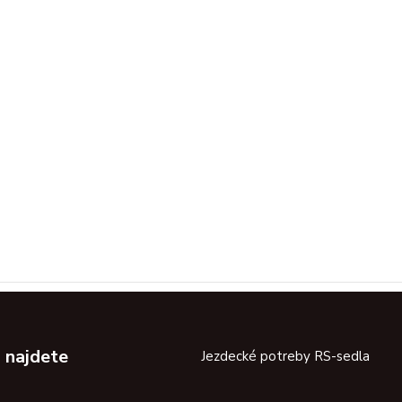
 najdete
Jezdecké potreby RS-sedla