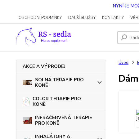
NYNÍ JE M
OBCHODNÍ PODMÍNKY
DALŠÍ SLUŽBY
KONTAKTY
VĚR
Úvod
J
AKCE A VÝPRODEJ
Dáms
SOLNÁ TERAPIE PRO
KONĚ
COLOR TERAPIE PRO
KONĚ
INFRAČERVENÁ TERAPIE
PRO KONĚ
INHALÁTORY A