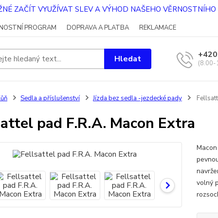
OŽNÉ ZAČÍT VYUŽÍVAT SLEV A VÝHOD NAŠEHO VĚRNOSTNÍH
NOSTNÍ PROGRAM
DOPRAVA A PLATBA
REKLAMACE
+420
Hledat
(8.00-
Kůň
Sedla a příslušenství
Jízda bez sedla -jezdecké pady
Fellsat
sattel pad F.R.A. Macon Extra
Macon 
pevnou
navržen
volný 
rozsoc