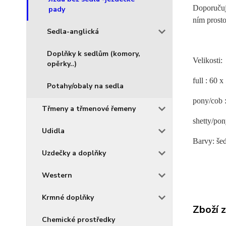
Doporučuje
pady
ním prosto
Sedla-anglická
Doplňky k sedlům (komory,
Velikosti:
opěrky..)
full : 60 
Potahy/obaly na sedla
pony/cob 
Třmeny a třmenové řemeny
shetty/pon
Udidla
Barvy: šed
Uzdečky a doplňky
Western
Krmné doplňky
Zboží 
Chemické prostředky