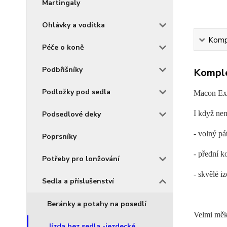
Martingaly
Ohlávky a vodítka
Kompl
Péče o koně
Podbřišníky
Komple
Podložky pod sedla
Macon Ext
I když nem
Podsedlové deky
- volný pá
Poprsníky
- přední k
Potřeby pro lonžování
- skvělé i
Sedla a příslušenství
Beránky a potahy na posedlí
Velmi měk
Jízda bez sedla -jezdecké