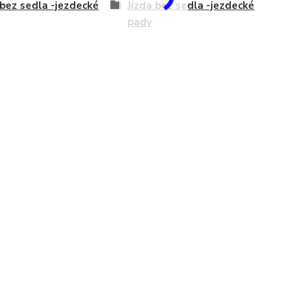
 bez sedla -jezdecké
Jízda bez sedla -jezdecké
pady