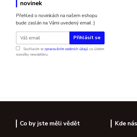
novinek
Přehled o novinkách na našem eshopu
bude zaslán na Vámi uvedený email :)
Přihlásit se
Souhlasím se
zpracováním osobních údajů
za účelem
rozesílky newsletteru.
Co by jste měli vědět
Kde nás