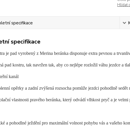
Hlídat 
etní specifikace
tní specifikace
ra je pad vyrobený z Merina beránka disponuje extra pevnou a trvanli
á pad kostru, tak navržen tak, aby co nejlépe rozložil váhu jezdce a tl
teřní kanál
olenní opěrky a zadní zvýšená rozsocha pomůže jezdci pohodlně sedět
zolační vlastnosti pravého beránka, který odvádí vlhkost pryč a je velmi
ké a pohodlné ježdění pro maximální volnost pohybu vás a vašeho kon