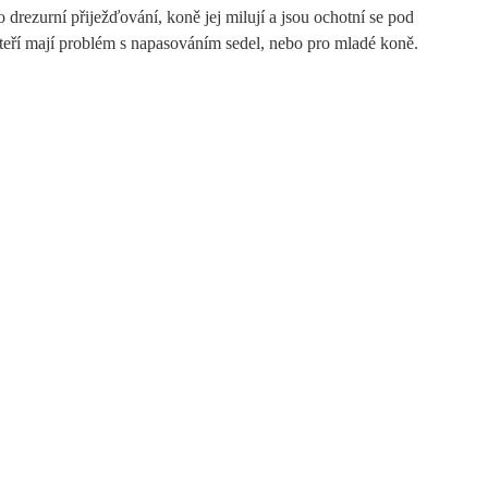
drezurní přiježďování, koně jej milují a jsou ochotní se pod
kteří mají problém s napasováním sedel, nebo pro mladé koně.