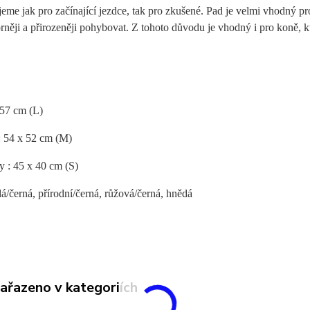
me jak pro začínající jezdce, tak pro zkušené. Pad je velmi vhodný pro 
rněji a přirozeněji pohybovat. Z tohoto důvodu je vhodný i pro koně, 
x 57 cm (L)
: 54 x 52 cm (M)
y : 45 x 40 cm (S)
á/černá, přírodní/černá, růžová/černá, hnědá
zařazeno v kategoriích