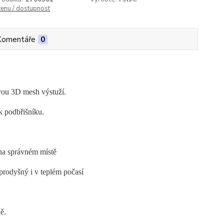
cenu / dostupnost
Komentáře
0
vou 3D mesh výstuží.
ak podbřišníku.
 na správném místě
 prodyšný i v teplém počasí
ě.