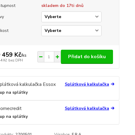
tupnost
skladem do 17ti dnů
vy
ikost
 459 Kč
/
ks
Přidat do košíku
44 Kč
bez DPH
Splátková kalkulačka
up na splátky
Splátková kalkulačka
up na splátky
roduktu:
2700501
Výrobce:
F.R.A.