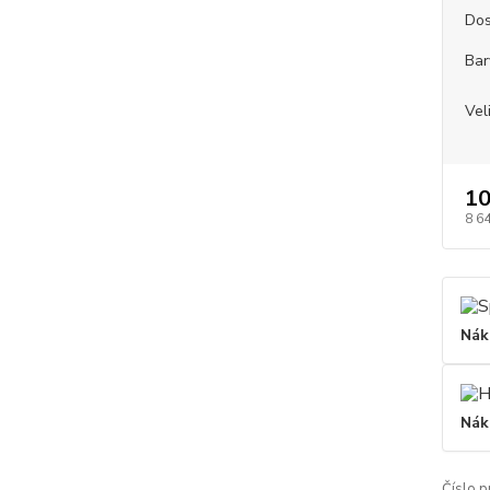
Dos
Bar
Vel
10
8 6
Nák
Nák
Číslo p