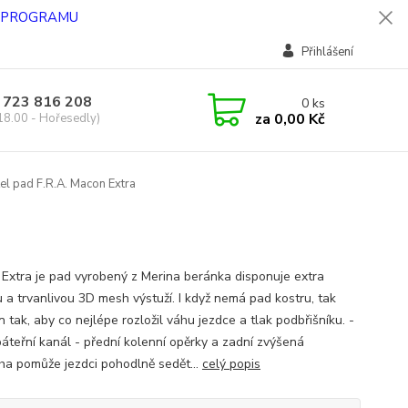
O PROGRAMU
Přihlášení
 723 816 208
0
ks
za
0,00 Kč
18.00 - Hořesedly)
tel pad F.R.A. Macon Extra
Extra je pad vyrobený z Merina beránka disponuje extra
 a trvanlivou 3D mesh výstuží. I když nemá pad kostru, tak
 tak, aby co nejlépe rozložil váhu jezdce a tlak podbřišníku. -
páteřní kanál - přední kolenní opěrky a zadní zvýšená
ha pomůže jezdci pohodlně sedět...
celý popis