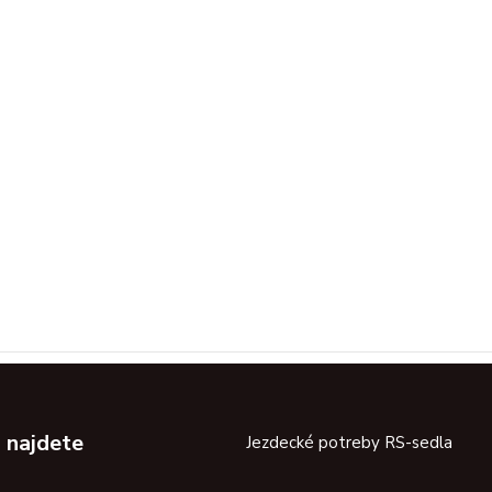
 najdete
Jezdecké potreby RS-sedla