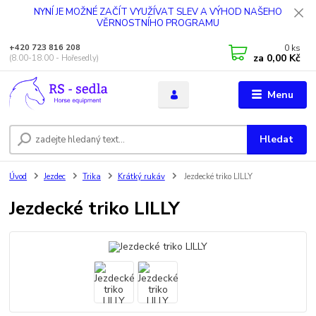
NYNÍ JE MOŽNÉ ZAČÍT VYUŽÍVAT SLEV A VÝHOD NAŠEHO
VĚRNOSTNÍHO PROGRAMU
0
ks
+420 723 816 208
za
0,00 Kč
(8.00-18.00 - Hořesedly)
Menu
Hledat
Úvod
Jezdec
Trika
Krátký rukáv
Jezdecké triko LILLY
Jezdecké triko LILLY