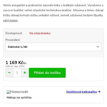
Velmi elegantní a jedinečné závodní triko s krátkým rukávem. Vyrobeno z
vysoce kvalitní, velmi elastické technickou textilie. Síťovina a límec dávají
tričku dávají tomuto tričku unikátní vzhled. Jemně zdobený šedými třpytky.
celý popis
Dostupnost
Na objednávku
Provedení
1 169 Kč
/
ks
966 Kč
bez DPH
Přidat do košíku
Splátková kalkulačka
Nákup na splátky