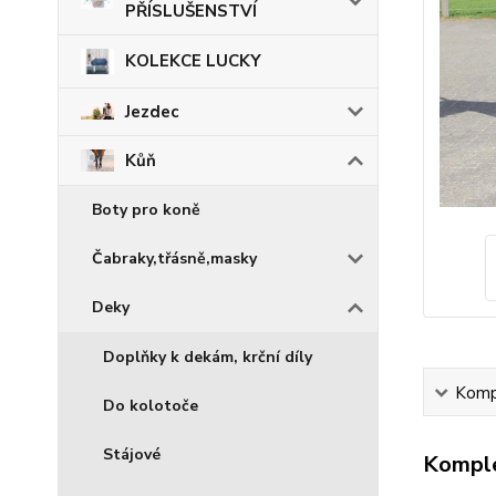
PŘÍSLUŠENSTVÍ
KOLEKCE LUCKY
Jezdec
Kůň
Boty pro koně
Čabraky,třásně,masky
Deky
Doplňky k dekám, krční díly
Kompl
Do kolotoče
Stájové
Komple