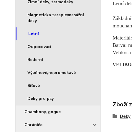
Zimní deky, termodeky
Letní de
Magnetická terapie/masážní
Základní
deky
moucha
Letní
Materiál
Barva: m
Odpocovací
Velikost
Bederní
VELIKO
Výběhové,nepromokavé
Síťové
Deky pro psy
Zboží 
Chambony, gogue
Deky
Chrániče