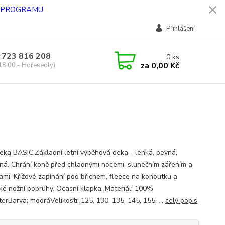
O PROGRAMU
Přihlášení
 723 816 208
0
ks
za
0,00 Kč
18.00 - Hořesedly)
deka BASIC.Základní letní výběhová deka - lehká, pevná,
ná. Chrání koně před chladnými nocemi, slunečním zářením a
mi. Křížové zapínání pod břichem, fleece na kohoutku a
cké nožní popruhy. Ocasní klapka. Materiál: 100%
erBarva: modráVelikosti: 125, 130, 135, 145, 155, ...
celý popis