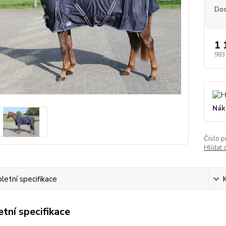
Dos
1 
983
Nák
Číslo p
Hlídat 
etní specifikace
tní specifikace