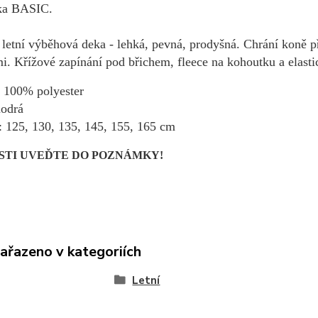
ka BASIC.
 letní výběhová deka - lehká, pevná, prodyšná. Chrání koně 
mi.
Křížové zapínání pod břichem, fleece na kohoutku a elast
: 100% polyester
odrá
i: 125, 130, 135, 145, 155, 165 cm
STI UVEĎTE DO POZNÁMKY!
zařazeno v kategoriích
Letní