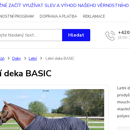
OŽNÉ ZAČÍT VYUŽÍVAT SLEV A VÝHOD NAŠEHO VĚRNOSTNÍH
NOSTNÍ PROGRAM
DOPRAVA A PLATBA
REKLAMACE
+420
Hledat
(8.00-
Kůň
Deky
Letní
Letní deka BASIC
í deka BASIC
Letní 
prodyš
moucha
elasti
polyest