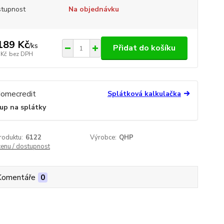
tupnost
Na objednávku
189 Kč
/
ks
Přidat do košíku
 Kč
bez DPH
Splátková kalkulačka
up na splátky
roduktu:
6122
Výrobce:
QHP
cenu / dostupnost
Komentáře
0