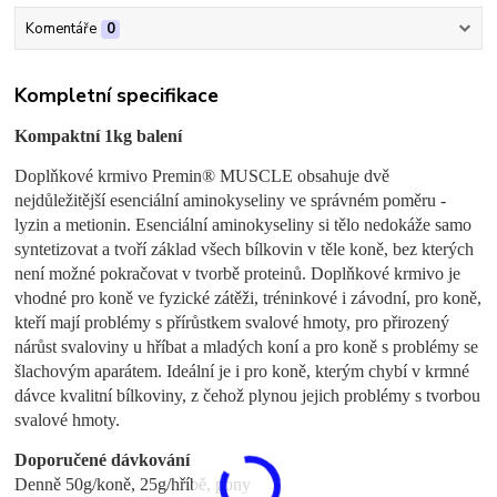
Komentáře
0
Kompletní specifikace
Kompaktní 1kg balení
Doplňkové krmivo Premin® MUSCLE obsahuje dvě
nejdůležitější esenciální aminokyseliny ve správném poměru -
lyzin a metionin. Esenciální aminokyseliny si tělo nedokáže samo
syntetizovat a tvoří základ všech bílkovin v těle koně, bez kterých
není možné pokračovat v tvorbě proteinů. Doplňkové krmivo je
vhodné pro koně ve fyzické zátěži, tréninkové i závodní, pro koně,
kteří mají problémy s přírůstkem svalové hmoty, pro přirozený
nárůst svaloviny u hříbat a mladých koní a pro koně s problémy se
šlachovým aparátem. Ideální je i pro koně, kterým chybí v krmné
dávce kvalitní bílkoviny, z čehož plynou jejich problémy s tvorbou
svalové hmoty.
Doporučené dávkování
Denně 50g/koně, 25g/hříbě, pony