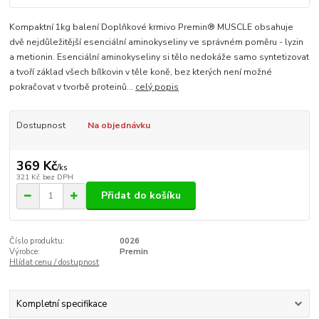
Kompaktní 1kg balení Doplňkové krmivo Premin® MUSCLE obsahuje
dvě nejdůležitější esenciální aminokyseliny ve správném poměru - lyzin
a metionin. Esenciální aminokyseliny si tělo nedokáže samo syntetizovat
a tvoří základ všech bílkovin v těle koně, bez kterých není možné
pokračovat v tvorbě proteinů...
celý popis
Dostupnost
Na objednávku
369 Kč
/
ks
321 Kč
bez DPH
Přidat do košíku
Číslo produktu:
0026
Výrobce:
Premin
Hlídat cenu / dostupnost
Kompletní specifikace