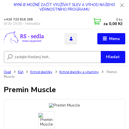
NYNÍ JE MOŽNÉ ZAČÍT VYUŽÍVAT SLEV A VÝHOD NAŠEHO
VĚRNOSTNÍHO PROGRAMU
0
ks
+420 723 816 208
za
0,00 Kč
(8.00-18.00 - Hořesedly)
Menu
Hledat
Úvod
Kůň
Krmné doplňky
Krmné doplňky a vitamíny
Premin
Muscle
Premin Muscle